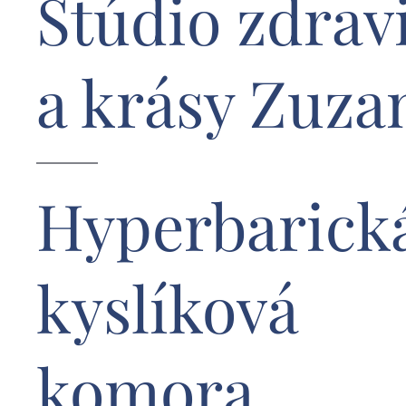
Štúdio zdrav
a krásy Zuza
Hyperbarick
kyslíková
komora