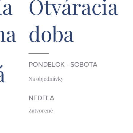
ia
Otváracia
na
doba
á
PONDELOK - SOBOTA
Na objednávky
NEDEĽA
Zatvorené