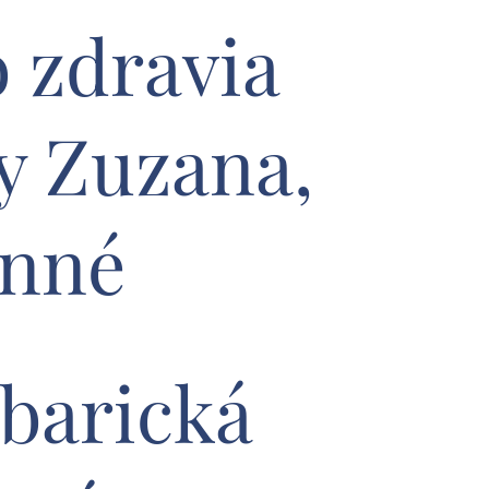
 zdravia
y Zuzana,
nné
barická