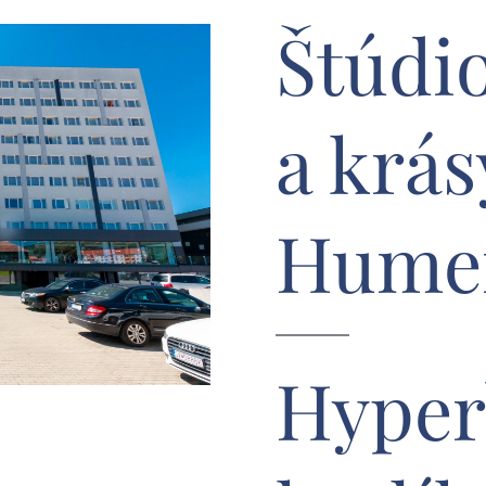
Štúdio
a krás
Hume
Hyper