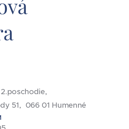
ová
ra
 2.poschodie,
ody 51, 066 01 Humenné
M
05