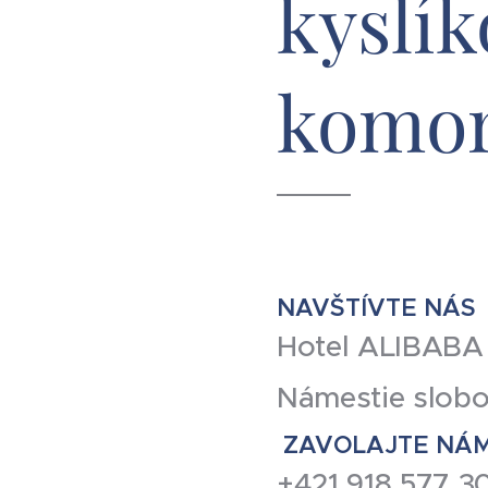
kyslík
komo
NAVŠTÍVTE NÁS
Hotel ALIBABA
Námestie slob
ZAVOLAJTE NÁ
+421 918 577 3