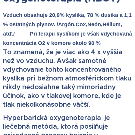
Vzduch obsahuje 20,9% kyslíka, 78 % dusíka a 1,1
% ostatných plynov. /Argón,Co2,Neón,Hélium,
atď./ Pri terapii kyslíkom je však vdychovaná
koncentrácia O2 v komore okolo 90 %
To znamená, že je viac ako 4 x vyššia
než vo vzduchu. Avšak samotné
vdychovanie tohto koncentrovaného
kyslíka pri bežnom atmosférickom tlaku
nikdy nedosiahne taký mimoriadny
účinok, ako v tlakovej komore, kde je
tlak niekoľkonásobne väčší.
Hyperbarická oxygenoterapia je
liečebná metóda, ktorá posilňuje