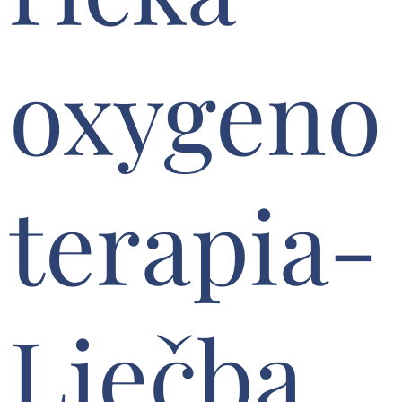
oxygeno
terapia-
Liečba