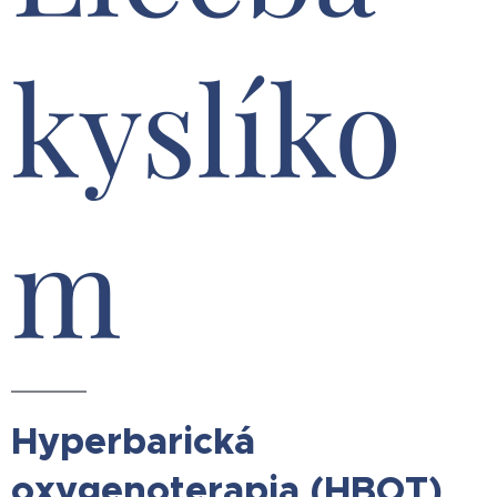
kyslíko
m
Hyperbarická
oxygenoterapia (HBOT)