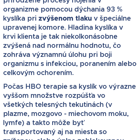
prirodzené procesy hojenia v
organizme pomocou dýchania 93 %
zvýšenom tlaku
kyslíka pri
v špeciálne
upravenej komore. Hladina kyslíka v
krvi klienta je tak niekoľkonásobne
zvýšená nad normálnu hodnotu, čo
zohráva významnú úlohu pri boji
organizmu s infekciou, poranením alebo
celkovým ochorením.
Počas HBO terapie sa kyslík vo výrazne
vyššom množstve rozpúšťa vo
všetkých telesných tekutinách (v
plazme, mozgovo - miechovom moku,
lymfe) a takto môže byť
transportovaný aj na miesta so