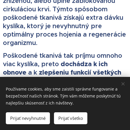
zníženou, alebo úplne zablokovanou
cirkuláciou krvi. Týmto spôsobom
poškodené tkanivá získajú extra dávku
kyslíka, ktorý je nevyhnutný pre
optimálny proces hojenia a regenerácie
organizmu.
Poškodené tkanivá tak príjmu omnoho
dochádza k ich
viac kyslíka, preto
obnove
zlepšeniu funkcií všetkých
a k
orgánov
v tele pacienta.
Používame cookies, aby sme zaistili správne fungovanie a
zlepšenie
Výsledkom liečby s HBOT je
bezpečnosť našich stránok. Tým vám môžeme poskytnúť tú
celkového Vášho zdravotného stavu
.
najlepšiu skúsenosť z ich návštevy.
Je to jednoduchý, neinvazívny a
Prijať nevyhnutné
Prijať všetko
bezbolestný spôsob liečby, obnovy a