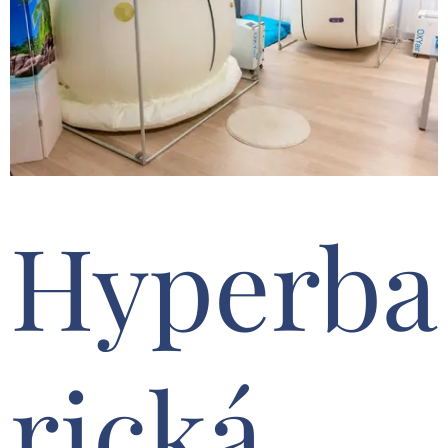
Hyperba
rická